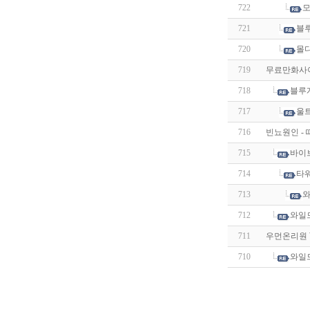
722
721
블
720
몰
719
무료만화사이트
718
블루
717
울
716
빈뇨원인 -
715
바이
714
타워
713
와
712
와일
711
우먼온리원 W
710
와일