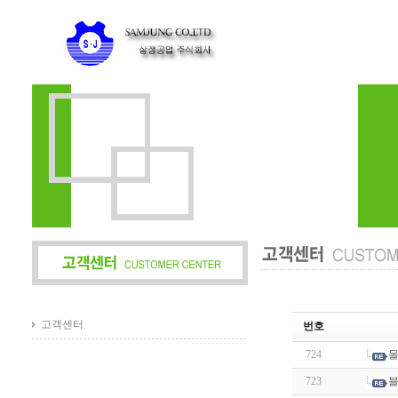
고객센터
번호
724
몰
723
블