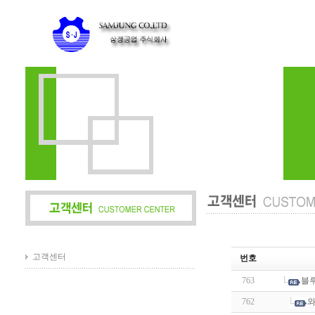
고객센터
번호
763
블
762
와