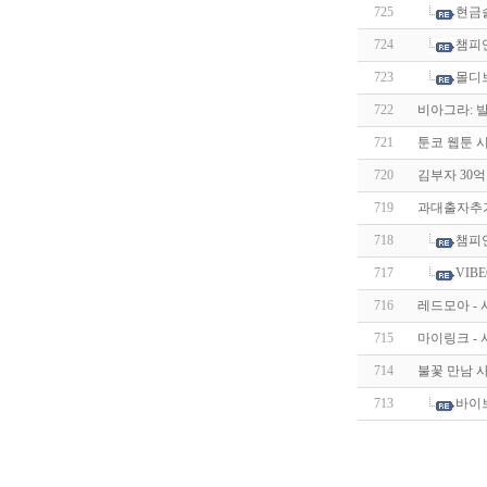
725
현금
724
챔피
723
몰디
722
비아그라: 
721
툰코 웹툰 시즌
720
김부자 30억
719
과대출자추가
718
챔피
717
VI
716
레드모아 -
715
마이링크 -
714
불꽃 만남 
713
바이