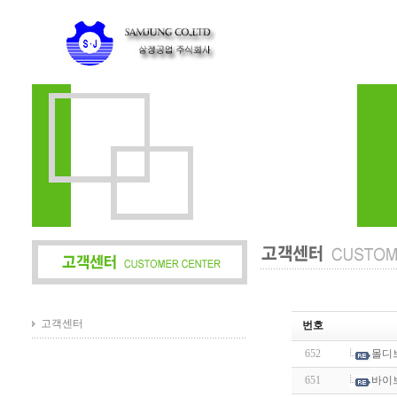
고객센터
번호
652
몰디
651
바이