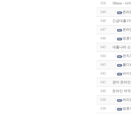
650
18moa -
649
온라
648
긴급대출119
647
온라
646
땅콩
645
대출나라 소
644
펀치
643
몰디
642
바이
641
경마 온라인 베
640
온라인 약국
639
바이
638
땅콩