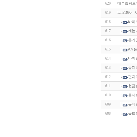
620
대부업담보대
619
Link109
618
바이
617
캐논
616
온라
615
#캐
614
바이
613
몰디
612
펀치
611
현금
610
몰디
609
몰디
608
울트