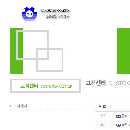
고객센터
번호
622
몰디
621
몰디