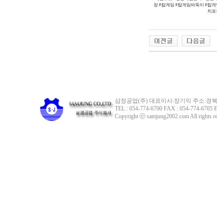
장
#
탑게임
#
탑게임바둑이
#
탑게
치포
삼정공업(주) 대표이사:장기익 주소:경북 
TEL : 054-774-6700 FAX : 054-774-6705 E
Copyright ⓒ samjung2002.com All rights re