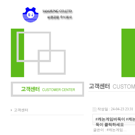
작성일 : 24-04-23 23:31
고객센터
#캐논게임바둑이 #캐
둑이 클릭하세요
글쓴이 :
#캐논게임…