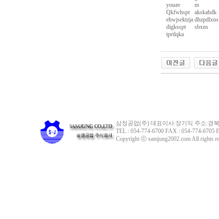
youav
m
Qkfwhspt
akskahdk
ehwjsektzja
dhzpdlxns
digksspt
sbxns
tprtlqka
삼정공업(주) 대표이사:장기익 주소:경북 
TEL : 054-774-6700 FAX : 054-774-6705 E
Copyright ⓒ samjung2002.com All rights re