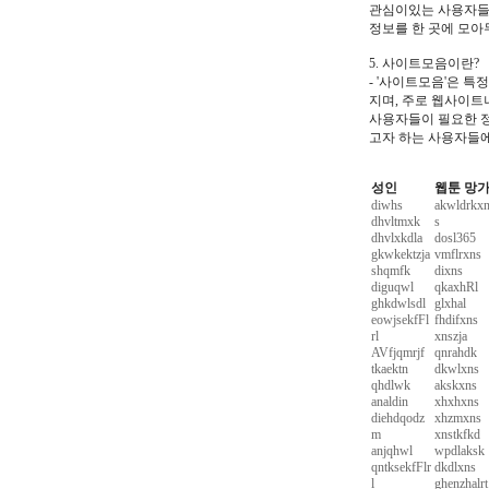
관심이있는 사용자들이
정보를 한 곳에 모아
5. 사이트모음이란?
- '사이트모음'은 
지며, 주로 웹사이트
사용자들이 필요한 정
고자 하는 사용자들에
성인
웹툰 망
diwhs
akwldrkx
dhvltmxk
s
dhvlxkdla
dosl365
gkwkektzja
vmflrxns
shqmfk
dixns
diguqwl
qkaxhRl
ghkdwlsdl
glxhal
eowjsekfFl
fhdifxns
rl
xnszja
AVfjqmrjf
qnrahdk
tkaektn
dkwlxns
qhdlwk
akskxns
analdin
xhxhxns
diehdqodz
xhzmxns
m
xnstkfkd
anjqhwl
wpdlaksk
qntksekfFlr
dkdlxns
l
ghenzhalrt