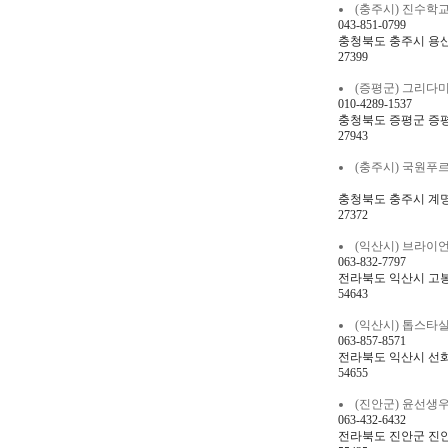
(충주시) 진수학교습소
043-851-0799
충청북도 충주시 용산로
27399
(증평군) 그리다미술학원
010-4289-1537
충청북도 증평군 증평읍
27943
(충주시) 국원푸르넷학원
충청북도 충주시 계명대
27372
(익산시) 브라이언스영
063-832-7797
전라북도 익산시 고봉로 
54643
(익산시) 톱스타실용음악
063-857-8571
전라북도 익산시 선화로
54655
(진안군) 윤선생우리집앞
063-432-6432
전라북도 진안군 진안읍 