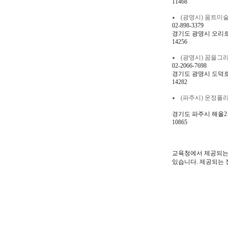
11468
(광명시) 움트미술학원 
02-898-3379
경기도 광명시 오리로
14256
(광명시) 꿈을그리는창
02-2066-7698
경기도 광명시 도덕로3
14282
(파주시) 운정폴리어학원
경기도 파주시 해올2길
10865
교육청에서 제공되는 
있습니다. 제공되는 