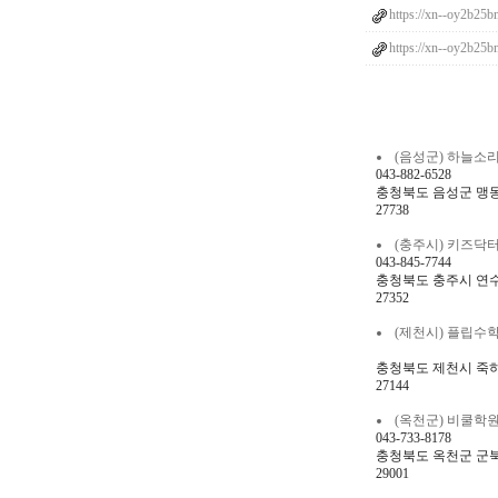
https://xn--oy2b2
https://xn--oy2b2
(음성군) 하늘소리음악
043-882-6528
충청북도 음성군 맹동면 
27738
(충주시) 키즈닥터영재
043-845-7744
충청북도 충주시 연수동산
27352
(제천시) 플립수학교습
충청북도 제천시 죽하로1
27144
(옥천군) 비쿨학원 ql
043-733-8178
충청북도 옥천군 군북면
29001