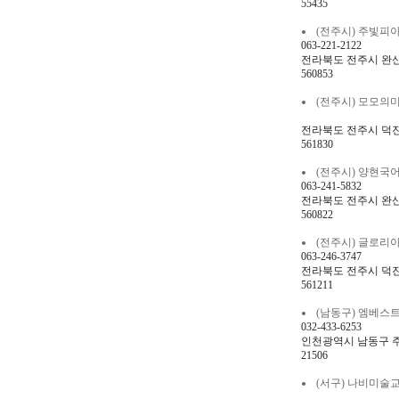
55435
(전주시) 주빛피아노과
063-221-2122
전라북도 전주시 완산구
560853
(전주시) 모모의미술학원
전라북도 전주시 덕진구
561830
(전주시) 양현국어교습소
063-241-5832
전라북도 전주시 완산구
560822
(전주시) 글로리아음악
063-246-3747
전라북도 전주시 덕진구 
561211
(남동구) 엠베스트에스
032-433-6253
인천광역시 남동구 주안로
21506
(서구) 나비미술교습소 