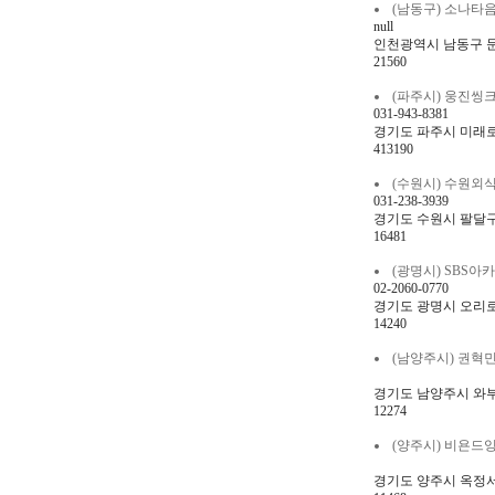
(남동구) 소나타음악교
null
인천광역시 남동구 문화
21560
(파주시) 웅진씽크빅학습
031-943-8381
경기도 파주시 미래로 6
413190
(수원시) 수원외식평생직
031-238-3939
경기도 수원시 팔달구 
16481
(광명시) SBS아카데
02-2060-0770
경기도 광명시 오리로85
14240
(남양주시) 권혁민수학교
경기도 남양주시 와부읍 
12274
(양주시) 비욘드잉글리쉬
경기도 양주시 옥정서로