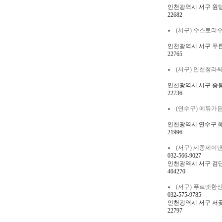
인천광역시 서구 원당대
22682
(서구) 수스토리수학교습
인천광역시 서구 푸른로
22765
(서구) 인천청라씨앤씨미
인천광역시 서구 중봉대
22736
(연수구) 에듀가든영어
인천광역시 연수구 해돋
21996
(서구) 세종제이댄스학
032-566-9027
인천광역시 서구 검단로
404270
(서구) 푸르넷한신학원 
032-575-9785
인천광역시 서구 서곶로
22797