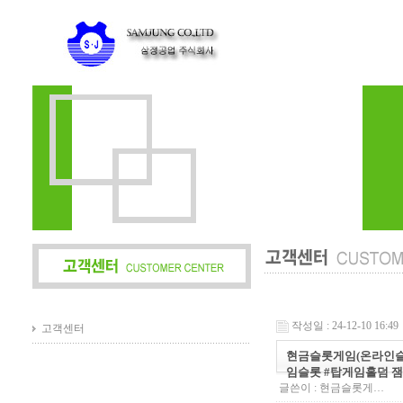
작성일 : 24-12-10 16:49
고객센터
현금슬롯게임(온라인슬
임슬롯 #탑게임홀덤 
글쓴이 :
현금슬롯게…