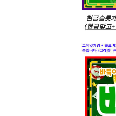
현금슬롯
(
현금맞고
+
그레잇게임 + 클로버
중입니다 #그레잇바둑