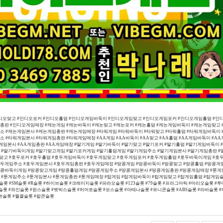
디오맞고
#
인디오포커
#
인디오홀덤
#
인디오게임바둑이
#
인디오게임맞고
#
인디오게임포커
#
인디오게임홀덤
#
인
임총판
#
인디오게임매장
#
캐논게임
#
캐논바둑이
#
캐논맞고
#
캐논포커
#
캐논홀덤
#
캐논게임바둑이
#
캐논게임맞고
주소
#
캐논게임본사
#
캐논게임총판
#
캐논게임매장
#
타워게임
#
타워바둑이
#
타워맞고
#
타워홀덤
#
타워게임바둑이
주소
#
타워게임본사
#
타워게임총판
#
타워게임매장
#AA
게임
#AA
바둑이
#AA
맞고
#AA
홀덤
#AA
게임바둑이
#AA
게임본사
#AA
게임총판
#AA
게임매장
#
딸기게임
#
딸기바둑이
#
딸기맞고
#
딸기포커
#
딸기홀덤
#
딸기게임바둑이
#
덤
#
딸기바둑이게임
#
딸기맞고게임
#
딸기포커게임
#
딸기홀덤게임
#
딸기게임주소
#
딸기게임본사
#
딸기게임총판
#
맞고
#
호두포커
#
호두홀덤
#
호두게임바둑이
#
호두게임맞고
#
호두게임포커
#
호두게임홀덤
#
호두바둑이게임
#
호
두게임주소
#
호두게임본사
#
호두게임총판
#
호두게임매장
#
땅콩게임
#
땅콩바둑이
#
땅콩맞고
#
땅콩홀덤
#
땅콩게
콩바둑이게임
#
땅콩맞고게임
#
땅콩홀덤게임
#
땅콩게임주소
#
땅콩게임본사
#
땅콩게임총판
#
땅콩게임매장
#
툰게
덤
#
툰게임주소
#
툰게임본사
#
툰게임총판
#
툰게임매장
#
탑게임
#
탑게임바둑이
#
탑게임맞고
#
탑게임홀덤
#
탑게임
슬롯
#SM
슬롯
#R
슬롯
#
하이브슬롯
#
크레이지슬롯
#
파라오슬롯
#123
슬롯
#79
슬롯
#
프라그마틱
#
마리오슬롯
#
투
슬롯
#
와인슬롯
#
윈스슬롯
#
벳박스슬롯
#
히어로슬롯
#
보스슬롯
#
아테나슬롯
#
유니콘슬롯
#ABS
슬롯
#
라바슬롯
#
븐슬롯
#
월클슬롯
#
팝콘슬롯