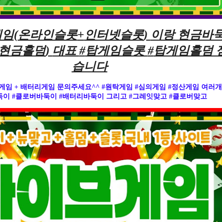
게임
(
온라인슬롯
+
인터넷슬롯
)
이랑 현금바
현금홀덤
)
대표
#
탑게임슬롯
#
탑게임홀덤 
습니다
게임 + 배터리게임 문의주세요^^ #원탁게임 #심의게임 #정산게임 여러개
이 #클로버바둑이 #배터리바둑이 그리고 #그레잇맞고 #클로버맞고