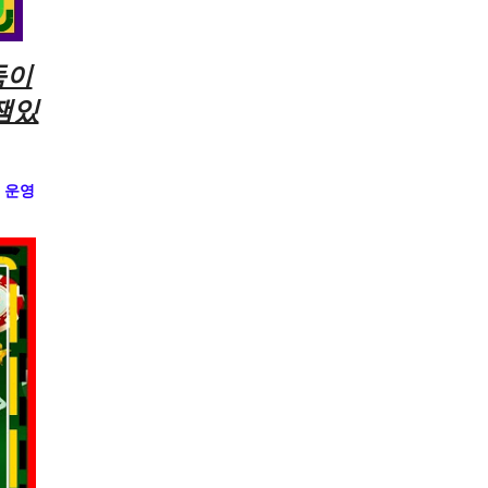
둑이
잼있
 운영