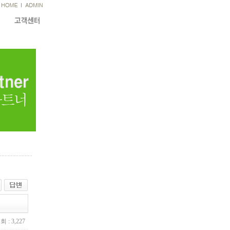
 : 3,227