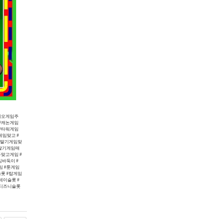
디오게임주
#
캐논게임
#
타워게임
게임맞고
#
딸기게임맞
딸기게임매
두맞고게임
#
임바둑이
#
임
#
툰게임
슬롯
#
탑게임
데이슬롯
#
디즈니슬롯