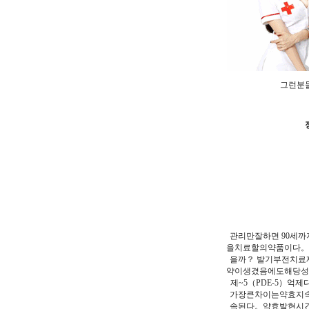
그런분
관리만잘하면 90
을치료할의약품이다
을까？ 발기부전치
약이생겼음에도해당
제~5（PDE-5）
가장큰차이는약효지속
속된다。약효발현시간은