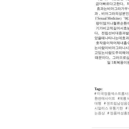
금더빠르다고한다。처방
효과는비아그라가우
과，비아그라의성분인실
f Sexual Me
량이많거나혈류순환
기가비교적길어서효능
다。전립선비대증과
았을때나타나는데효
호작용이적어체내흡
는사람이비아그라나
고있는사람도주의해
때문이다。그러므로심
일 1회복용
Tags:
#
미국정품섹스트롭사
환판매사이트
#
계룡 
대행
#
센트립남성음
시알리스 유통기한
#
는증상
#
정품여성흥