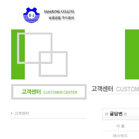
고객센터
:: 글답변 ::
이 름
패스워드