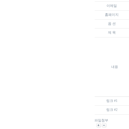
이메일
홈페이지
옵 션
제 목
내용
링크 #1
링크 #2
파일첨부